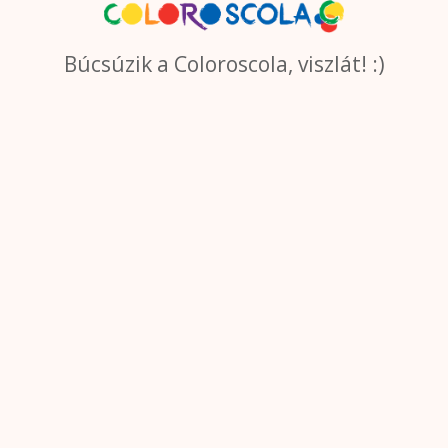
Búcsúzik a Coloroscola, viszlát! :)