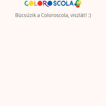
Búcsúzik a Coloroscola, viszlát! :)