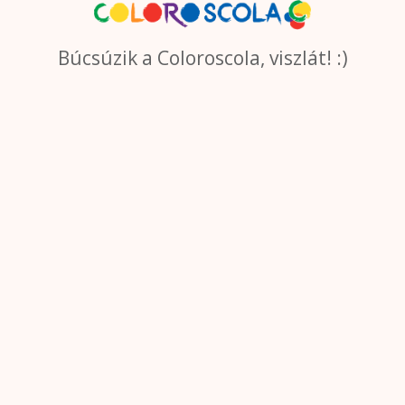
Búcsúzik a Coloroscola, viszlát! :)