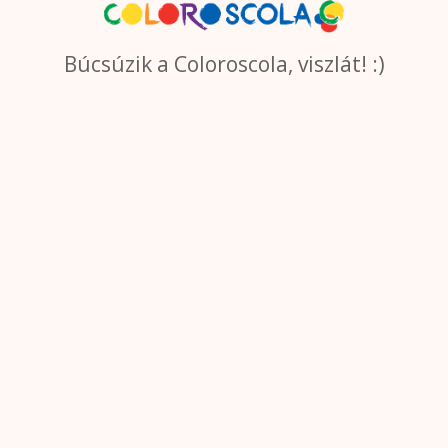
Búcsúzik a Coloroscola, viszlát! :)