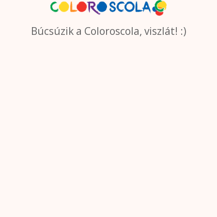
Búcsúzik a Coloroscola, viszlát! :)