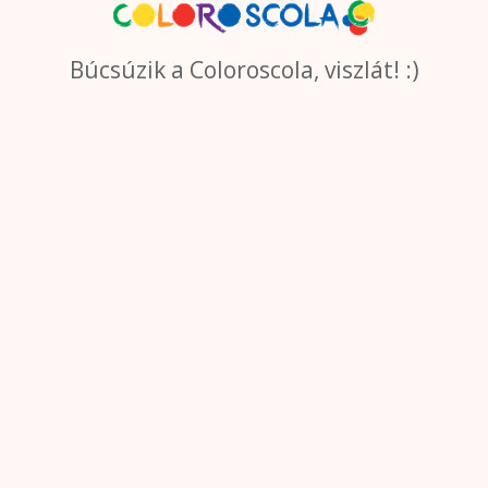
Búcsúzik a Coloroscola, viszlát! :)