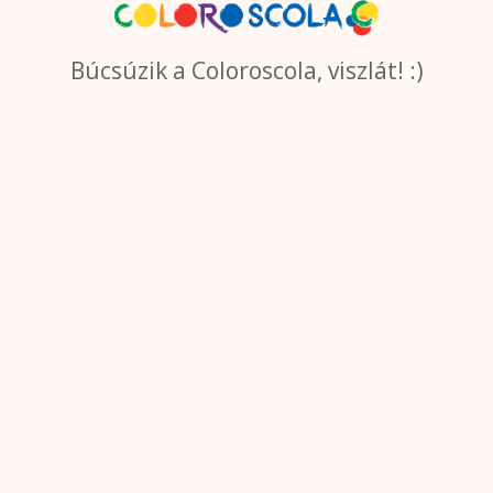
Búcsúzik a Coloroscola, viszlát! :)