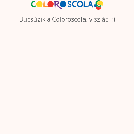
Búcsúzik a Coloroscola, viszlát! :)