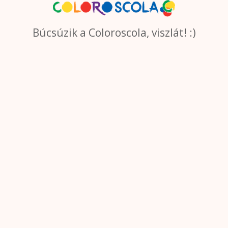
Búcsúzik a Coloroscola, viszlát! :)