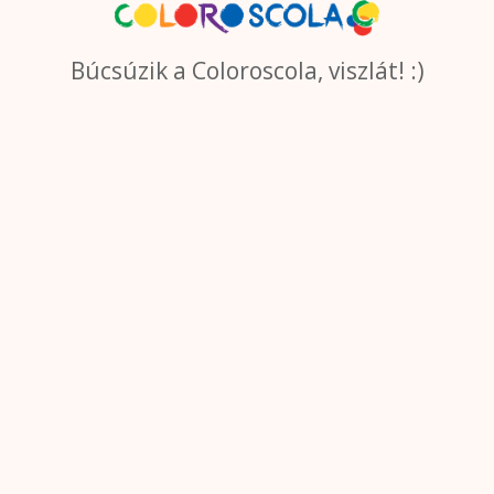
Búcsúzik a Coloroscola, viszlát! :)