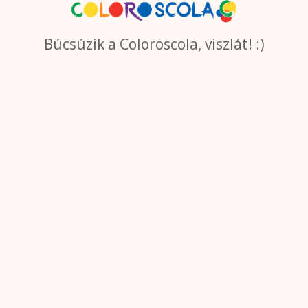
Búcsúzik a Coloroscola, viszlát! :)