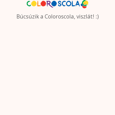
Búcsúzik a Coloroscola, viszlát! :)